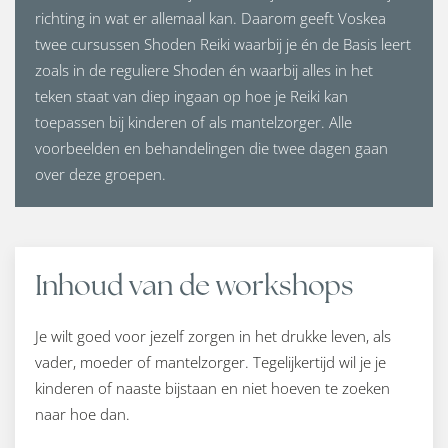
richting in wat er allemaal kan. Daarom geeft Voskea
twee cursussen Shoden Reiki waarbij je én de Basis leert
zoals in de reguliere Shoden én waarbij alles in het
teken staat van diep ingaan op hoe je Reiki kan
toepassen bij kinderen of als mantelzorger. Alle
voorbeelden en behandelingen die twee dagen gaan
over deze groepen.
Inhoud van de workshops
Je wilt goed voor jezelf zorgen in het drukke leven, als
vader, moeder of mantelzorger. Tegelijkertijd wil je je
kinderen of naaste bijstaan en niet hoeven te zoeken
naar hoe dan.