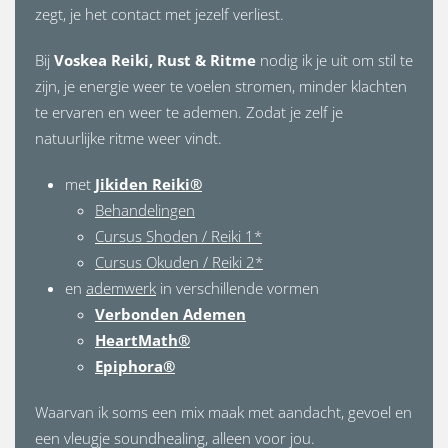
zegt, je het contact met jezelf verliest.
Bij
Voskea Reiki, Rust & Ritme
nodig ik je uit om stil te
zijn, je energie weer te voelen stromen, minder klachten
te ervaren en weer te ademen. Zodat je zelf je
natuurlijke ritme weer vindt.
met
Jikiden Reiki®
Behandelingen
Cursus Shoden / Reiki 1*
Cursus Okuden / Reiki 2*
en
ademwerk
in verschillende vormen
Verbonden Ademen
HeartMath®
Epiphora®
Waarvan ik soms een mix maak met aandacht, gevoel en
een vleugje soundhealing, alleen voor jou.