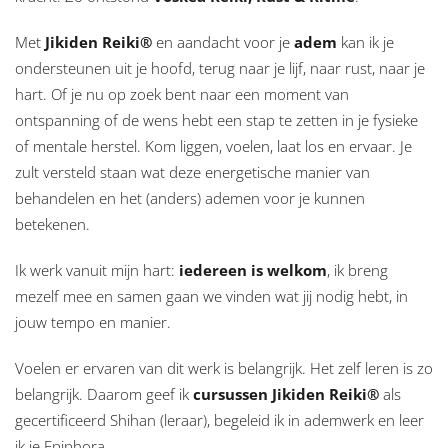
Met
Jikiden Reiki®
en aandacht voor je
adem
kan ik je
ondersteunen uit je hoofd, terug naar je lijf, naar rust, naar je
hart. Of je nu op zoek bent naar een moment van
ontspanning of de wens hebt een stap te zetten in je fysieke
of mentale herstel. Kom liggen, voelen, laat los en ervaar. Je
zult versteld staan wat deze energetische manier van
behandelen en het (anders) ademen voor je kunnen
betekenen.
Ik werk vanuit mijn hart:
iedereen is welkom
, ik breng
mezelf mee en samen gaan we vinden wat jij nodig hebt, in
jouw tempo en manier.
Voelen er ervaren van dit werk is belangrijk. Het zelf leren is zo
belangrijk. Daarom geef ik
cursussen
Jikiden Reiki®
als
gecertificeerd Shihan (leraar), begeleid ik in ademwerk en leer
ik je Epiphora.